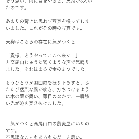
そう思い、前に目をやると、天狗が3人い
たのです。
あまりの驚きに思わず写真を撮ってしま
いました。これがその時の写真です。
天狗はこちらの存在に気がつくと
「貴様、どうやってここへ来た！」
と高尾山じゅうに響くような声で怒鳴り
ました。それはまるで雷のようでした。
もうひとりが羽団扇を振り下ろすと、ふ
たたび猛烈な風が吹き、打ちつけるよう
に木の葉が舞い、薄目のなかで、一瞬強
い光が瞼を突き抜けました。
…気がつくと高尾山口の蕎麦屋にいたの
です。
不思議なこともあるもんだ、と思い。