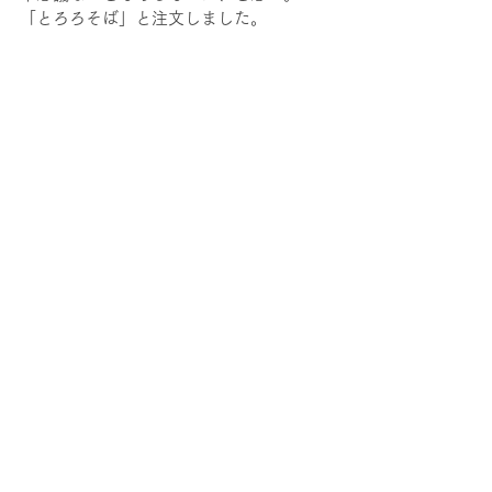
「とろろそば」と注文しました。
やはり高尾山といえば「天狗」です。い
つも天狗をテーマにした作品を作りたい
と考えています。
そしていつか展示もしたいですね。
題名だけは決まっていて「TENG TEN 」
です。
その際はどうぞよろしく👣