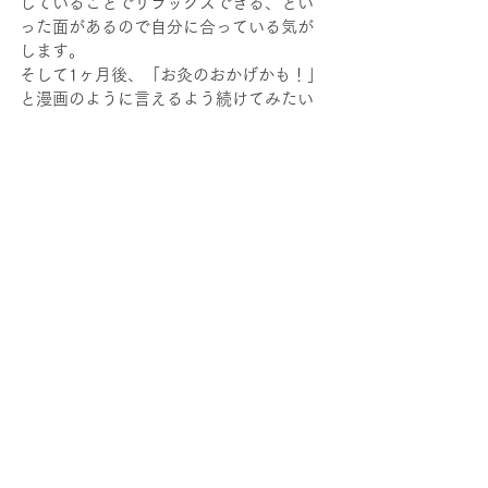
していることでリラックスできる、とい
った面があるので自分に合っている気が
します。
そして1ヶ月後、「お灸のおかげかも！」
と漫画のように言えるよう続けてみたい
と思います。
ではまた🌋
コメント
コメントを追加…